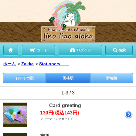
カート
ログイン
検索
ホーム
＞
Zakka
＞
Stationery
おすすめ順
価格順
新着順
1-3 / 3
Card-greeting
130円(税込143円)
グリーティングカード♪