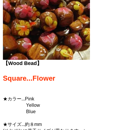
【Wood Bead】
Square...Flower
★カラー...Pink
Yellow
Blue
★サイズ...約８mm