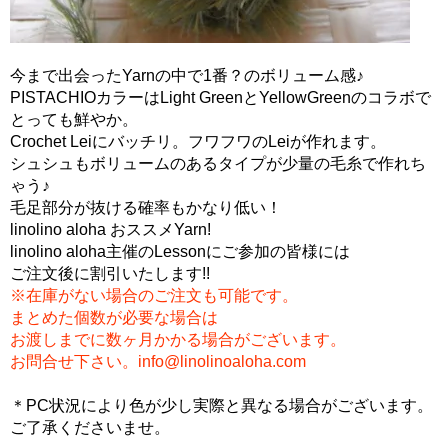
今まで出会ったYarnの中で1番？のボリューム感♪
PISTACHIOカラーはLight GreenとYellowGreenのコラボで
とっても鮮やか。
Crochet Leiにバッチリ。フワフワのLeiが作れます。
シュシュもボリュームのあるタイプが少量の毛糸で作れち
ゃう♪
毛足部分が抜ける確率もかなり低い！
linolino aloha おススメYarn!
linolino aloha主催のLessonにご参加の皆様には
ご注文後に割引いたします!!
※在庫がない場合のご注文も可能です。
まとめた個数が必要な場合は
お渡しまでに数ヶ月かかる場合がございます。
お問合せ下さい。info@linolinoaloha.com
＊PC状況により色が少し実際と異なる場合がございます。
ご了承くださいませ。