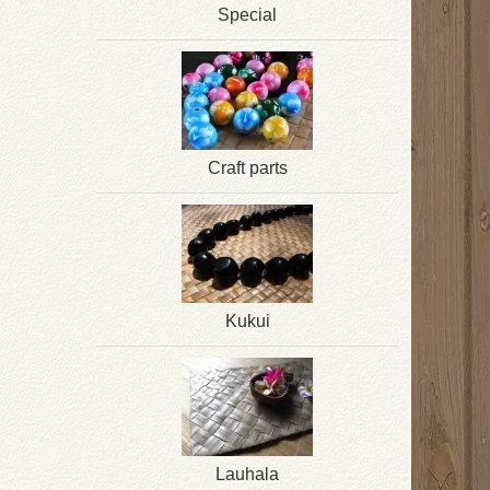
Special
Craft parts
Kukui
Lauhala