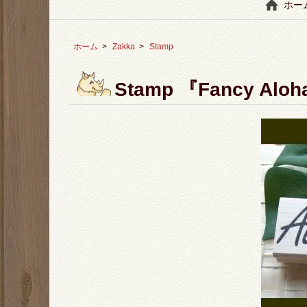
ホー
ホーム
>
Zakka
>
Stamp
Stamp 『Fancy Aloh