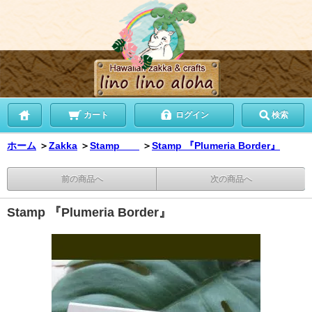
カート
ログイン
検索
ホーム
＞
Zakka
＞
Stamp
＞
Stamp 『Plumeria Border』
前の商品へ
次の商品へ
Stamp 『Plumeria Border』