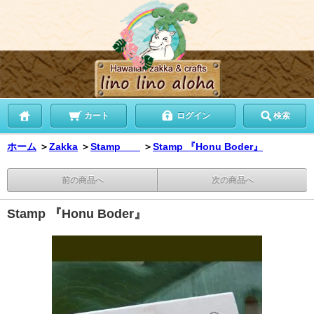
カート
ログイン
検索
ホーム
＞
Zakka
＞
Stamp
＞
Stamp 『Honu Boder』
前の商品へ
次の商品へ
Stamp 『Honu Boder』